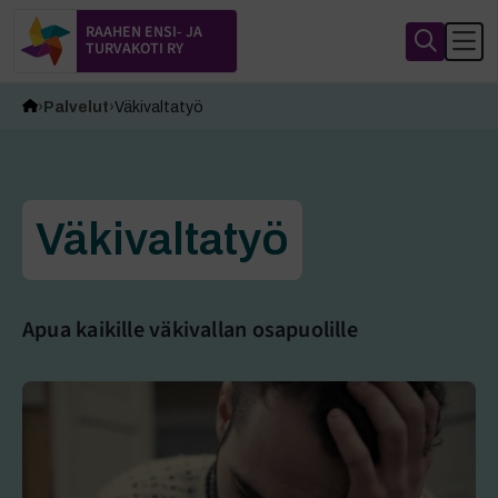
RAAHEN ENSI- JA
TURVAKOTI RY
Palvelut
Väkivaltatyö
Väkivaltatyö
Apua kaikille väkivallan osapuolille