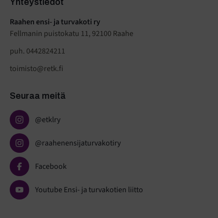
Yhteystiedot
Raahen ensi- ja turvakoti ry
Fellmanin puistokatu 11, 92100 Raahe
puh. 0442824211
toimisto@retk.fi
Seuraa meitä
@etklry
@raahenensijaturvakotiry
Facebook
Youtube Ensi- ja turvakotien liitto