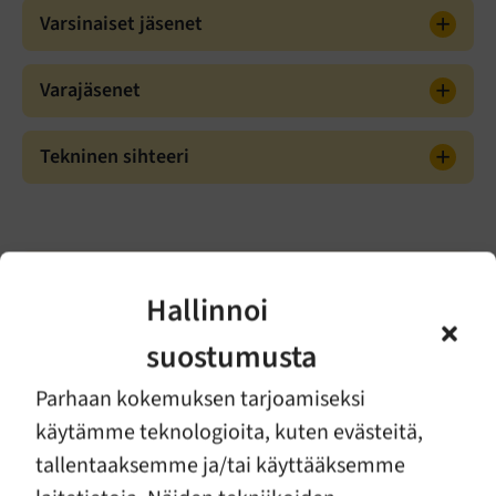
Varsinaiset jäsenet
Varajäsenet
Tekninen sihteeri
Tietoa meistä
Hallinnoi
Yhdistys
suostumusta
Parhaan kokemuksen tarjoamiseksi
Yhdistyksen hallitus
käytämme teknologioita, kuten evästeitä,
tallentaaksemme ja/tai käyttääksemme