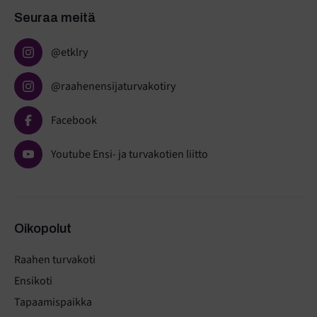
Seuraa meitä
@etklry
@raahenensijaturvakotiry
Facebook
Youtube Ensi- ja turvakotien liitto
Oikopolut
Raahen turvakoti
Ensikoti
Tapaamispaikka