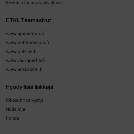
Keskusteluapua väkivaltaan
ETKL Teemasivut
www.apuaeroon.fi
www.nettiturvakoti.fi
www.onksok.fi
www.vauvaperhe.fi
www.enskalehti.fi
Hyödyllisiä linkkejä
Rikosuhripäivystys
Nollalinja
Pohde