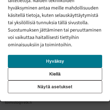
laitetietoja. Näiden tekniikoiden
hyväksyminen antaa meille mahdollisuuden
käsitellä tietoja, kuten selauskäyttäytymistä
RAAHEN ENSI- JA
tai yksilöllisiä tunnuksia tällä sivustolla.
TURVAKOTI RY
Suostumuksen jättäminen tai peruuttaminen
voi vaikuttaa haitallisesti tiettyihin
Raahen ensi- ja turvakoti tarjoaa turvakoti ja avopalveluita
väkivaltaa kokeneille sekä ensikodin tukea vauvaperheille.
ominaisuuksiin ja toimintoihin.
Yhdistyksellä on myös tapaamispaikkatoimintaa sekä apua
erotilanteessa oleville lapsiperheille.
Hyväksy
Yhteystiedot
Kiellä
Raahen ensi- ja turvakoti ry
Fellmanin puistokatu 11, 92100 Raahe
Näytä asetukset
puh. 0442824211
toimisto@retk.fi