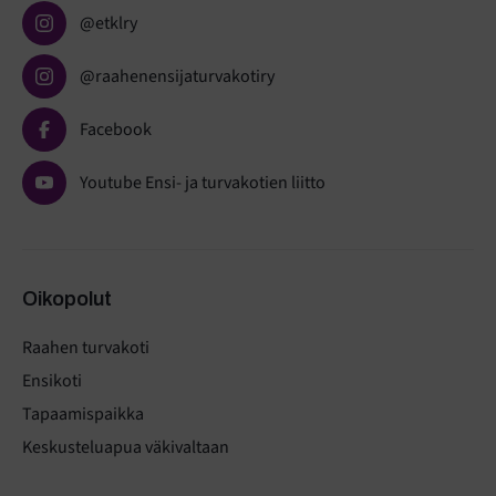
@etklry
@raahenensijaturvakotiry
Facebook
Youtube Ensi- ja turvakotien liitto
Oikopolut
Raahen turvakoti
Ensikoti
Tapaamispaikka
Keskusteluapua väkivaltaan