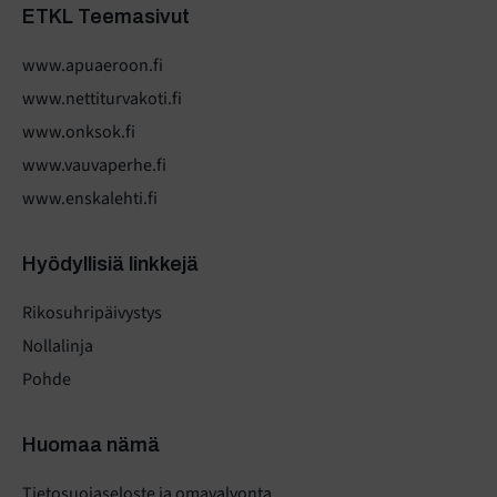
ETKL Teemasivut
www.apuaeroon.fi
www.nettiturvakoti.fi
www.onksok.fi
www.vauvaperhe.fi
www.enskalehti.fi
Hyödyllisiä linkkejä
Rikosuhripäivystys
Nollalinja
Pohde
Huomaa nämä
Tietosuojaseloste ja omavalvonta