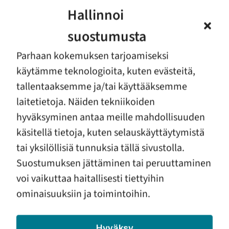
Hallinnoi
Pakkaa mukaan ensikotiin
suostumusta
Arki ensikodilla
Parhaan kokemuksen tarjoamiseksi
käytämme teknologioita, kuten evästeitä,
tallentaaksemme ja/tai käyttääksemme
laitetietoja. Näiden tekniikoiden
Vauva- ja lapsiperhepalvelut
hyväksyminen antaa meille mahdollisuuden
käsitellä tietoja, kuten selauskäyttäytymistä
Ensikoti
tai yksilöllisiä tunnuksia tällä sivustolla.
Suostumuksen jättäminen tai peruuttaminen
Vauvaperheohjaus
voi vaikuttaa haitallisesti tiettyihin
ominaisuuksiin ja toimintoihin.
Hyväksy