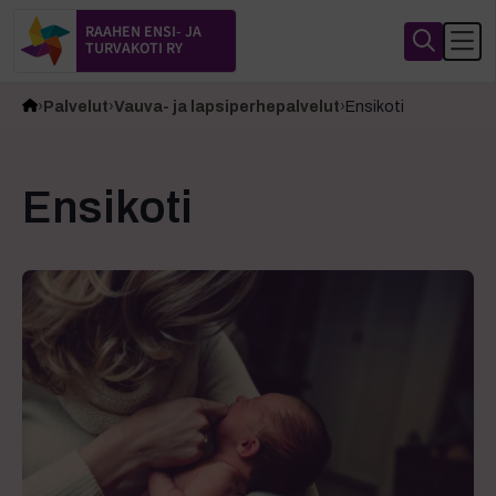
RAAHEN ENSI- JA
TURVAKOTI RY
Palvelut
Vauva- ja lapsiperhepalvelut
Ensikoti
Ensikoti