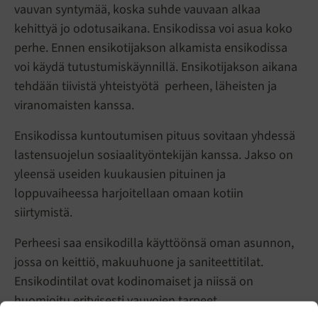
vauvan syntymää, koska suhde vauvaan alkaa
kehittyä jo odotusaikana. Ensikodissa voi asua koko
perhe. Ennen ensikotijakson alkamista ensikodissa
voi käydä tutustumiskäynnillä. Ensikotijakson aikana
tehdään tiivistä yhteistyötä perheen, läheisten ja
viranomaisten kanssa.
Ensikodissa kuntoutumisen pituus sovitaan yhdessä
lastensuojelun sosiaalityöntekijän kanssa. Jakso on
yleensä useiden kuukausien pituinen ja
loppuvaiheessa harjoitellaan omaan kotiin
siirtymistä.
Perheesi saa ensikodilla käyttöönsä oman asunnon,
jossa on keittiö, makuuhuone ja saniteettitilat.
Ensikodintilat ovat kodinomaiset ja niissä on
huomioitu erityisesti vauvojen tarpeet.