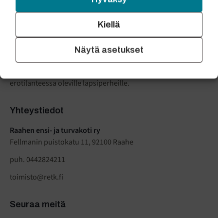
RAAHEN ENSI- JA
TURVAKOTI RY
Kiellä
Raahen ensi- ja turvakoti tarjoaa turvakoti ja avopalveluita
Näytä asetukset
väkivaltaa kokeneille sekä ensikodin tukea vauvaperheille.
Yhdistyksellä on myös tapaamispaikkatoimintaa sekä apua
erotilanteessa oleville lapsiperheille.
Yhteystiedot
Raahen ensi- ja turvakoti ry
Fellmanin puistokatu 11, 92100 Raahe
puh. 0442824211
toimisto@retk.fi
Seuraa meitä