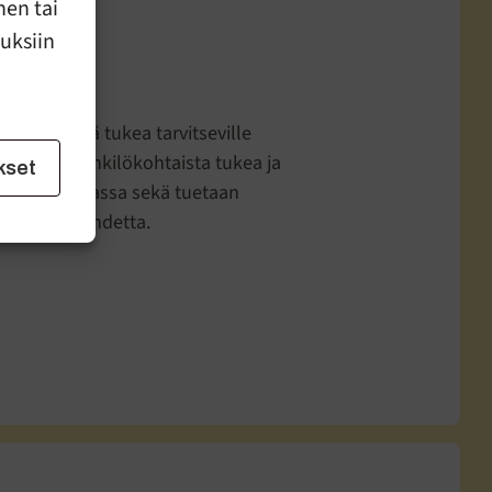
nen tai
uuksiin
 yksilöllistä tukea tarvitseville
annetaan henkilökohtaista tukea ja
kset
rjen hallinnassa sekä tuetaan
kiintymyssuhdetta.