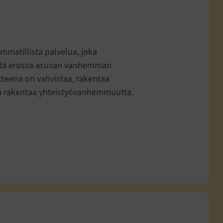
matillista palvelua, joka
stä erossa asuvan vanhemman
tteena on vahvistaa, rakentaa
ja rakentaa yhteistyövanhemmuutta.