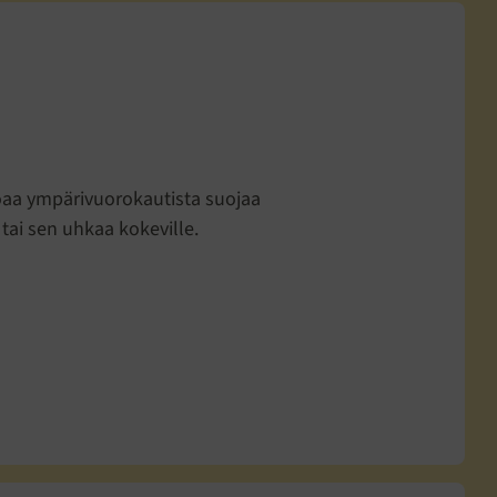
joaa ympärivuorokautista suojaa
tai sen uhkaa kokeville.