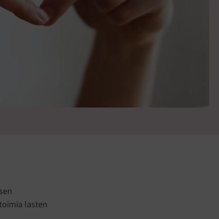
n
ksen
toimia lasten