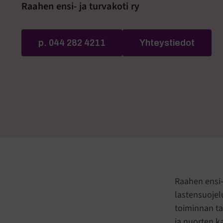
Raahen ensi- ja turvakoti ry
p. 044 282 4211
Yhteystiedot
Raahen ensi- 
lastensuojelu
toiminnan ta
ja nuorten k