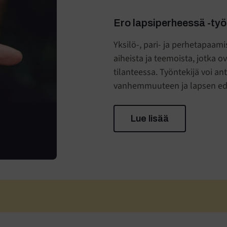
Ero lapsiperheessä -työ
Yksilö-, pari- ja perhetapaam
aiheista ja teemoista, jotka 
tilanteessa. Työntekijä voi a
vanhemmuuteen ja lapsen e
Lue lisää