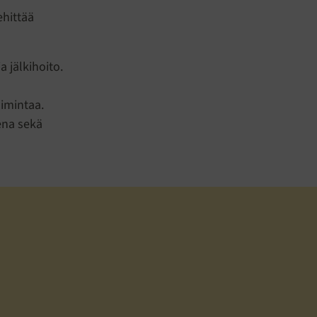
ehittää
 jälkihoito.
oimintaa.
ena sekä