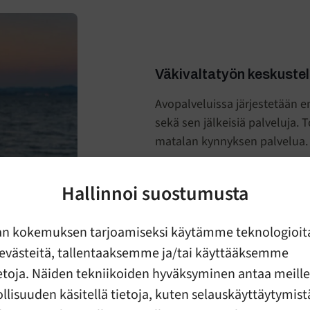
Väkivaltatyön keskuste
Avopalveluissa järjestetään en
sekä sen jälkeisiä palveluja.
matalan kynnyksen palvelua.
Lue lisää
Hallinnoi suostumusta
an kokemuksen tarjoamiseksi käytämme teknologioit
evästeitä, tallentaaksemme ja/tai käyttääksemme
ietoja. Näiden tekniikoiden hyväksyminen antaa meille
lisuuden käsitellä tietoja, kuten selauskäyttäytymistä