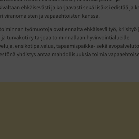
valtaan ehkäisevästi ja korjaavasti sekä lisäksi edistää ja k
eri viranomaisten ja vapaaehtoisten kanssa.
oiminnan työmuotoja ovat ennalta ehkäisevä työ, kriisityö ja
ja turvakoti ry tarjoaa toiminnallaan hyvinvointialueille
veluja, ensikotipalvelua, tapaamispaikka- sekä avopalvelut
jestönä yhdistys antaa mahdollisuuksia toimia vapaaehtois