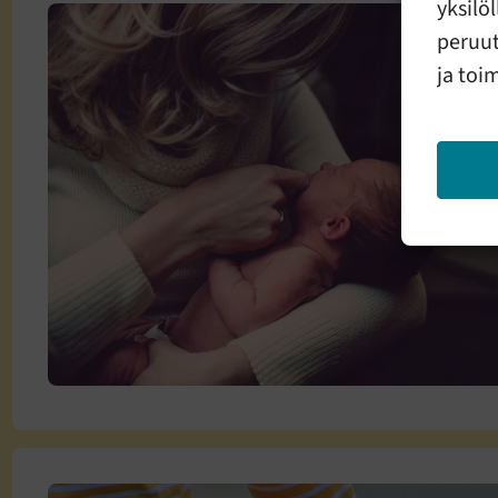
yksilö
peruut
ja toi