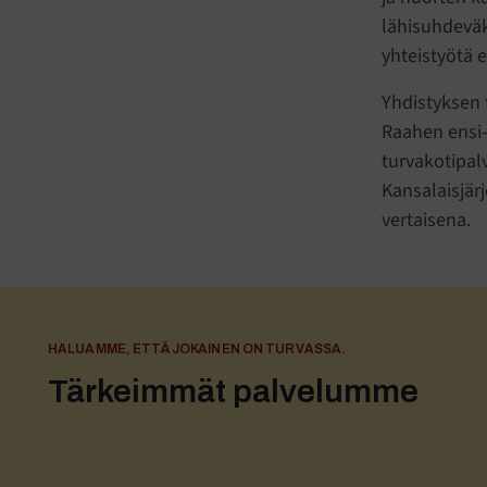
lähisuhdeväki
yhteistyötä 
Yhdistyksen t
Raahen ensi- 
turvakotipal
Kansalaisjär
vertaisena.
HALUAMME, ETTÄ JOKAINEN ON TURVASSA.
Tärkeimmät palvelumme