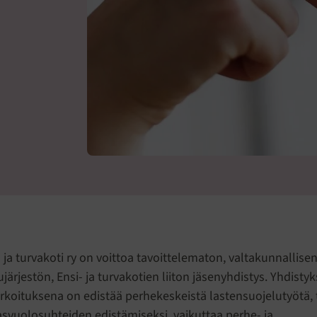
ja turvakoti ry on voittoa tavoittelematon, valtakunnallise
järjestön, Ensi- ja turvakotien liiton jäsenyhdistys. Yhdisty
rkoituksena on edistää perhekeskeistä lastensuojelutyötä, 
asvuolosuhteiden edistämiseksi, vaikuttaa perhe- ja