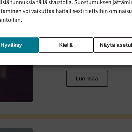
llisiä tunnuksia tällä sivustolla. Suostumuksen jättämi
taminen voi vaikuttaa haitallisesti tiettyihin ominais
mintoihin.
Ensikoti
Ensikoti on tarkoitettu vahvaa,
vauvaperheille. Ensikodissa 
Hyväksy
Kiellä
Näytä asetu
ohjausta lasten hoidossa ja a
varhaista vuorovaikutusta ja 
Lue lisää