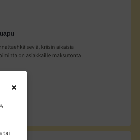
luapu
naltaehkäiseviä, kriisin aikaisia
 Toiminta on asiakkaille maksutonta
a,
 tai