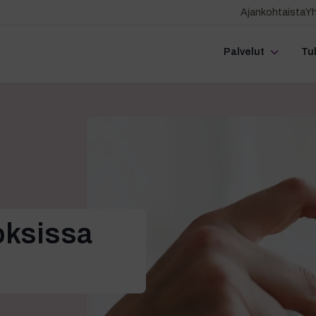
Ajankohtaista
Yh
Palvelut
Tu
oksissa