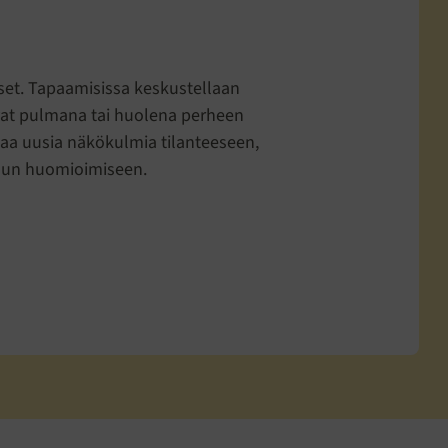
iset. Tapaamisissa keskustellaan
ovat pulmana tai huolena perheen
ntaa uusia näkökulmia tilanteeseen,
dun huomioimiseen.