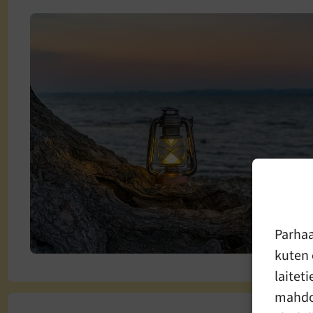
Parha
kuten 
laitet
mahdol